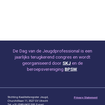
De Dag van de Jeugdprofessional is een
jaarlijks terugkerend congres en wordt
georganiseerd door
SKJ
en de
beroepsvereniging
BPSW
.
Stichting Kwaliteitsregister Jeugd,
Privacy Statement
Churchilllaan 11, 3527 GV Utrecht
Tel: +31 (0)85-0432 500, E-mail: